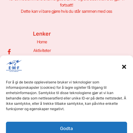
fortsatt!
Dette kan vi bare gjøre hvis du står sammen med oss
Lenker
Home
Aktiviteter
Om oss
Bli Medlem!
Hyttetrekk
For å gi de beste opplevelsene bruker vi teknologier som
Din Side
informasjonskapsler (cookies) for å lagre og/eller få tilgang til
Kontakt
enhetsinformasjon. Samtykke til disse teknologiene gjør at vi kan
behandle data som nettleseratferd eller unike ID‑er på dette nettstedet. Å
Østmarkveien 4, 0687 Oslo
ikke samtykke, eller å trekke tilbake samtykke, kan påvirke enkelte
23 12 53 00
funksjoner og egenskaper negativt.
Man-Fre 0730 - 1530
Godta
Meld Deg På Nyhetsbrev?