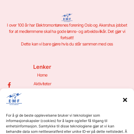
I over 100 år har Elektromontørenes forening Oslo og Akershus jobbet
for at medlemmene skal ha gode lønns- og arbeidsvilkår. Det gjør vi
fortsatt!
Dette kan vi bare gjøre hvis du står sammen med oss
Lenker
Home
Aktiviteter
Om oss
Bli Medlem!
Hyttetrekk
For å gi de beste opplevelsene bruker vi teknologier som
Din Side
informasjonskapsler (cookies) for å lagre og/eller få tilgang til
Kontakt
enhetsinformasjon. Samtykke til disse teknologiene gjør at vi kan
behandle data som nettleseratferd eller unike ID‑er på dette nettstedet. Å
Østmarkveien 4, 0687 Oslo